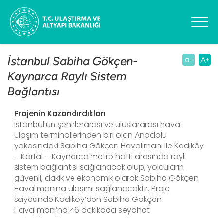
İstanbul Sabiha Gökçen-
Kaynarca Raylı Sistem
Bağlantısı
Projenin Kazandırdıkları
İstanbul’un şehirlerarası ve uluslararası hava
ulaşım terminallerinden biri olan Anadolu
yakasındaki Sabiha Gökçen Havalimanı ile Kadıköy
– Kartal – Kaynarca metro hattı arasında raylı
sistem bağlantısı sağlanacak olup, yolcuların
güvenli, dakik ve ekonomik olarak Sabiha Gökçen
Havalimanına ulaşımı sağlanacaktır. Proje
sayesinde Kadıköy’den Sabiha Gökçen
Havalimanı’na 46 dakikada seyahat